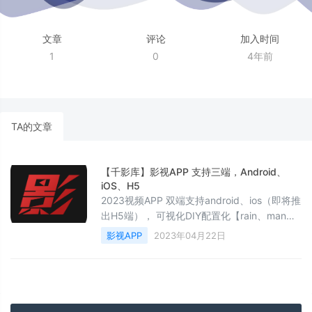
文章
评论
加入时间
1
0
4年前
TA的文章
【千影库】影视APP 支持三端，Android、
iOS、H5
2023视频APP 双端支持android、ios（即将推
出H5端）， 可视化DIY配置化【rain、man原
创】新版本：1.3.2完整更新日志请关注官网：
影视APP
2023年04月22日
https://rainman.vip/movie-app/19.html本产
品分两个销售套餐：一、全部开源源码【后端
接口插件开源+前端app源码】加搭建部署，价
格总共2.